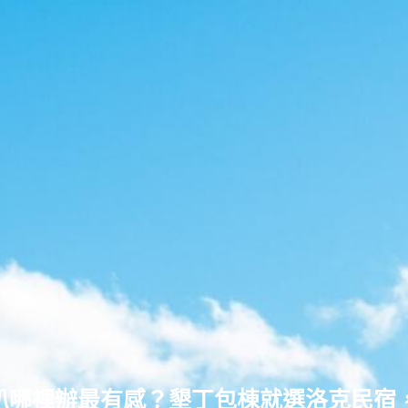
趴哪裡辦最有感？墾丁包棟就選洛克民宿