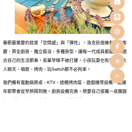
春節最需要的就是「空間感」與「彈性」，洛克民宿擁有寬敞客
廳、齊全廚房、獨立衛浴、多種房型，讓每一代成員都能找到適
合自己的生活節奏。長輩早睡不被打擾，小孩玩耍也有空間，大
人聊天、唱歌、烤肉、玩Switch都不必拘束。
我們備有電動麻將桌、KTV、遮棚烤肉區、遊戲機等設備，能讓
年節聚會從早熱鬧到晚。廚房設備完善，想要自己張羅一桌團圓
飯，或簡單料理年夜菜，都不會手忙腳亂。
還有許多家庭選擇直接在民宿裡圍爐，不必搶餐廳、不用限時趕
場，一家人在廚房忙進忙出，小孩在旁玩，長輩聊天看電視，這
才是年味最足、也最放鬆的春節氛圍。