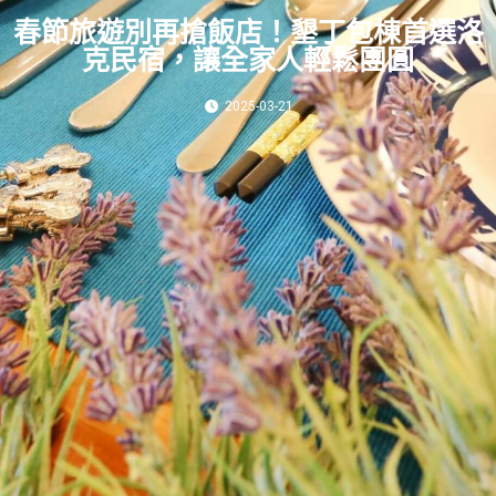
春節旅遊別再搶飯店！墾丁包棟首選洛
克民宿，讓全家人輕鬆團圓
2025-03-21